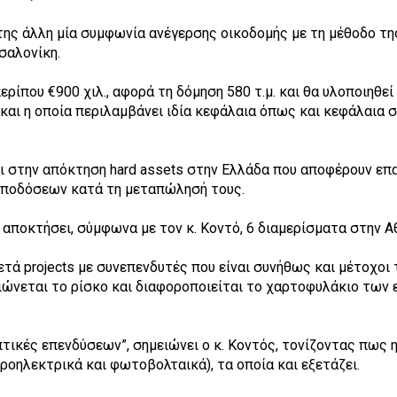
 της άλλη μία συμφωνία ανέγερσης οικοδομής με τη μέθοδο τη
σαλονίκη.
ερίπου €900 χιλ., αφορά τη δόμηση 580 τ.μ. και θα υλοποιηθε
και η οποία περιλαμβάνει ιδία κεφάλαια όπως και κεφάλαια 
αι στην απόκτηση hard assets στην Ελλάδα που αποφέρουν ε
αποδόσεων κατά τη μεταπώλησή τους.
δη αποκτήσει, σύμφωνα με τον κ. Κοντό, 6 διαμερίσματα στην Α
τά projects με συνεπενδυτές που είναι συνήθως και μέτοχοι τ
ειώνεται το ρίσκο και διαφοροποιείται το χαρτοφυλάκιο των ε
τικές επενδύσεων”, σημειώνει ο κ. Κοντός, τονίζοντας πως η
δροηλεκτρικά και φωτοβολταικά), τα οποία και εξετάζει.