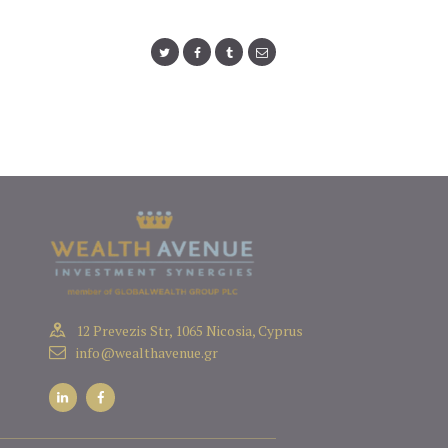
12 Prevezis Str, 1065 Nicosia, Cyprus
info@wealthavenue.gr