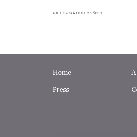
As Seen
CATEGORIES:
Home
A
Press
C