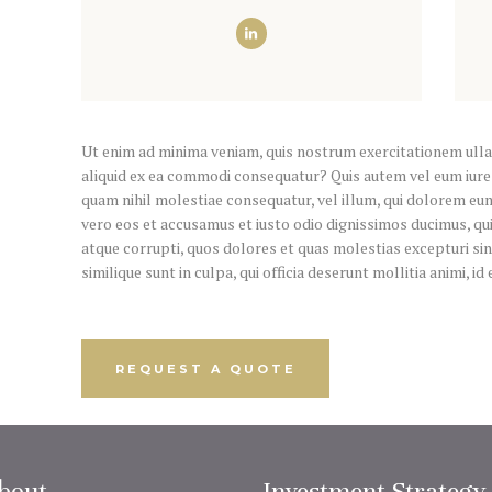
Ut enim ad minima veniam, quis nostrum exercitationem ullam
aliquid ex ea commodi consequatur? Quis autem vel eum iure r
quam nihil molestiae consequatur, vel illum, qui dolorem eum
vero eos et accusamus et iusto odio dignissimos ducimus, qu
atque corrupti, quos dolores et quas molestias excepturi sin
similique sunt in culpa, qui officia deserunt mollitia animi, i
REQUEST A QUOTE
bout
Investment Strategy