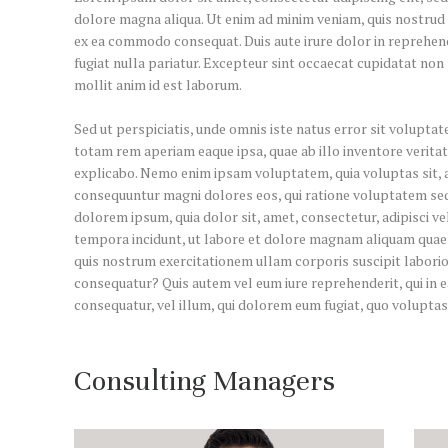
dolore magna aliqua. Ut enim ad minim veniam, quis nostrud e
ex ea commodo consequat. Duis aute irure dolor in reprehende
fugiat nulla pariatur. Excepteur sint occaecat cupidatat non 
mollit anim id est laborum.
Sed ut perspiciatis, unde omnis iste natus error sit volup
totam rem aperiam eaque ipsa, quae ab illo inventore veritati
explicabo. Nemo enim ipsam voluptatem, quia voluptas sit, as
consequuntur magni dolores eos, qui ratione voluptatem seq
dolorem ipsum, quia dolor sit, amet, consectetur, adipisci v
tempora incidunt, ut labore et dolore magnam aliquam quae
quis nostrum exercitationem ullam corporis suscipit laborio
consequatur? Quis autem vel eum iure reprehenderit, qui in e
consequatur, vel illum, qui dolorem eum fugiat, quo voluptas
Consulting Managers