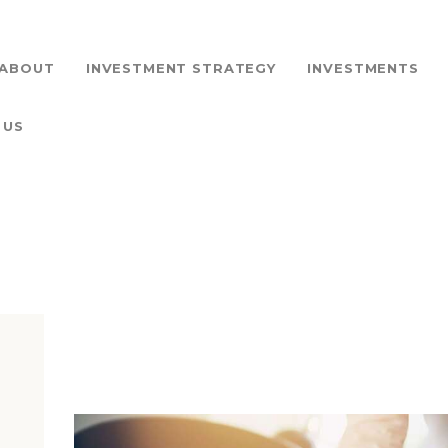
HOME
ABOUT
ABOUT
INVESTMENT STRATEGY
INVESTMENTS
INVESTMENT
 US
STRATEGY
INVESTMENTS
PROJECTS
AQCUISITION
NEWS
CONTACT US