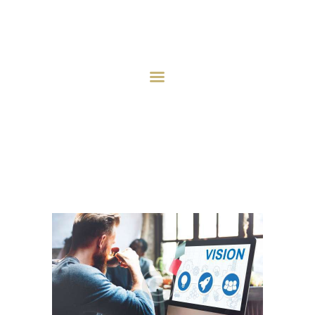
HOME
ABOUT
INVESTMENT STRATEGY
INVESTMENTS
PROJECTS
AQCUISITION
NEWS
CONTACT US