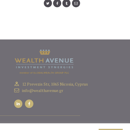
12 Prevezis Str, 1065 Nicosia, Cyprus
info@wealthavenue.gr