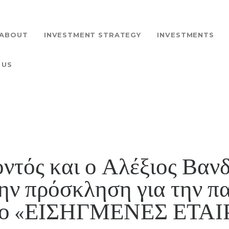
HOME
ABOUT
ABOUT
INVESTMENT STRATEGY
INVESTMENTS
INVESTMENT
 US
STRATEGY
INVESTMENTS
PROJECTS
ντός και ο Αλέξιος Βαν
AQCUISITION
ην πρόσκληση για την π
NEWS
ριο «ΕΙΣΗΓΜΕΝΕΣ ΕΤΑΙ
CONTACT US