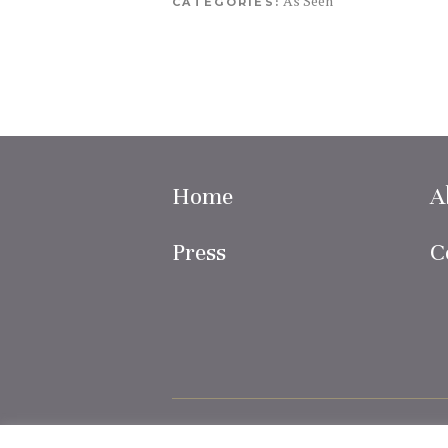
As Seen
CATEGORIES:
Home
A
Press
C