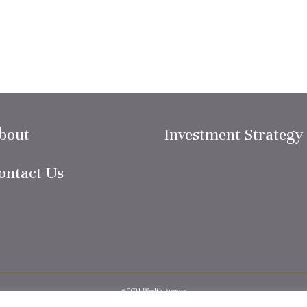
bout
Investment Strategy
ontact Us
© 2021 Wealth Avenue
Terms of Use
-
Privacy Policy