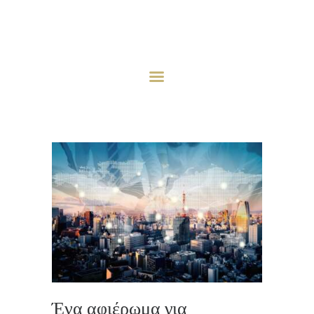
HOME
ABOUT
INVESTMENT STRATEGY
INVESTMENTS
PROJECTS
AQCUISITION
NEWS
CONTACT US
Ένα αφιέρωμα για