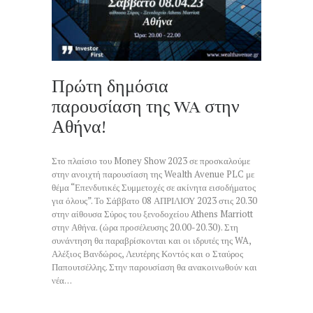
Πρώτη δημόσια
παρουσίαση της WA στην
Αθήνα!
Στο πλαίσιο του Money Show 2023 σε προσκαλούμε
στην ανοιχτή παρουσίαση της Wealth Avenue PLC με
θέμα “Επενδυτικές Συμμετοχές σε ακίνητα εισοδήματος
για όλους”. Το Σάββατο 08 ΑΠΡΙΛΙΟΥ 2023 στις 20.30
στην αίθουσα Σύρος του ξενοδοχείου Athens Marriott
στην Αθήνα. (ώρα προσέλευσης 20.00-20.30). Στη
συνάντηση θα παραβρίσκονται και οι ιδρυτές της WA,
Αλέξιος Βανδώρος, Λευτέρης Κοντός και ο Σταύρος
Παπουτσέλλης. Στην παρουσίαση θα ανακοινωθούν και
νέα…